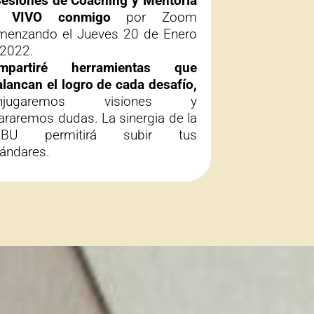
Sesiones de Coaching y Mentoría
 VIVO conmigo
por Zoom
menzando el Jueves 20 de Enero
 2022.
mpartiré herramientas que
lancan el logro de cada desafío,
onjugaremos visiones y
araremos dudas. La sinergia de la
IBU permitirá subir tus
tándares.