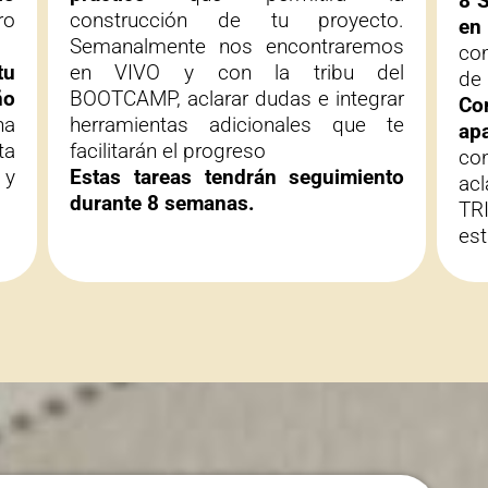
8 
ro
construcción de tu proyecto.
en
Semanalmente nos encontraremos
co
tu
en VIVO y con la tribu del
de
ño
BOOTCAMP, aclarar dudas e integrar
Co
na
herramientas adicionales que te
apa
ta
facilitarán el progreso
c
 y
Estas tareas tendrán seguimiento
acl
durante 8 semanas.
TR
es