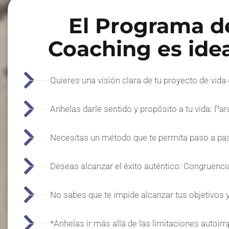
El Programa d
Coaching es ideal
Quieres una visión clara de tu proyecto de vida
Anhelas darle sentido y propósito a tu vida: Pa
Necesitas un método que te permita paso a paso
Deseas alcanzar el éxito auténtico: Congruencia
No sabes que te impide alcanzar tus objetivos y
*Anhelas ir más allá de las limitaciones autoim