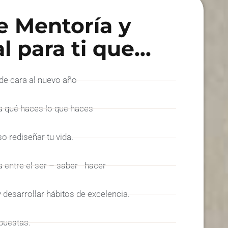
e Mentoría y
 para ti que...
 de cara al nuevo año
ra qué haces lo que haces
 rediseñar tu vida.
 entre el ser – saber - hacer
 desarrollar hábitos de excelencia.
puestas.