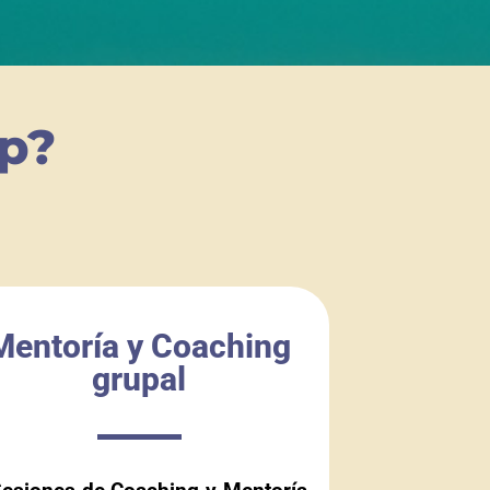
p?
Mentoría y Coaching
grupal