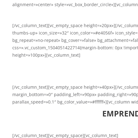
alignment=»center» style=»vc_box_border_circle»][vc_column
[/vc_column_text][vc_empty_space height=»20px»][/vc_column
thumbs-up» icon_size=»32″ icon_color=»#e4056f» icon_style=
bg_repeat=»no-repeat» bg_cover=»false» bg_attachment=»fa
css=».vc_custom_1504051422714{margin-bottom: 0px !import
height=»100px»][vc_column_text]
Esta dirigido a ti cuyo deseo más pro
[/vc_column_text][vc_empty_space height=»40px»][/vc_colum
margin_bottom=»0″ padding_left=»90px» padding_right=»90p
parallax_speed=»0.1″ bg_color_value=»#ffffff»][vc_column w
EMPREND
[/vc_column_text][vc_empty_space][vc_column_text]