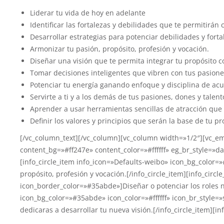
Liderar tu vida de hoy en adelante
Identificar las fortalezas y debilidades que te permitirán 
Desarrollar estrategias para potenciar debilidades y forta
Armonizar tu pasión, propósito, profesión y vocación.
Diseñar una visión que te permita integrar tu propósito c
Tomar decisiones inteligentes que vibren con tus pasione
Potenciar tu energía ganando enfoque y disciplina de acu
Servirte a ti y a los demás de tus pasiones, dones y talent
Aprender a usar herramientas sencillas de atracción que t
Definir los valores y principios que serán la base de tu pr
[/vc_column_text][/vc_column][vc_column width=»1/2″][vc_em
content_bg=»#ff247e» content_color=»#ffffff» eg_br_style=»
[info_circle_item info_icon=»Defaults-weibo» icon_bg_color=
propósito, profesión y vocación.[/info_circle_item][info_circ
icon_border_color=»#35abde»]Diseñar o potenciar los roles nec
icon_bg_color=»#35abde» icon_color=»#ffffff» icon_br_style
dedicaras a desarrollar tu nueva visión.[/info_circle_item][i