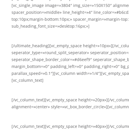
[vc_single_image image=»3804″ img_size=»150X150″ alignmen
spacer_position=»middle» line_height=»4″ line_color=»#b6
top:10px;margin-bottom:10px;» spacer_margin=»margin-top:
sub_heading_font_size=»desktop:16px;»]
[/ultimate_heading][vc_empty_space height=»10px»][/vc_col
seperator_type=»round_split_seperator» seperator_position
seperator_shape_border_color=»#d6eef9″ seperator_shape_bo
margin_bottom=»0″ padding_left=»0″ padding_right=»0″ bg_
parallax_speed=»0.1″][vc_column width=»1/4″][vc_empty_spa
[vc_column_text]
[/vc_column_text][vc_empty_space height=»20px»][/vc_colu
alignment=»center» style=»vc_box_border_circle»][vc_column
[/vc_column_text][vc_empty_space height=»40px»][/vc_colu