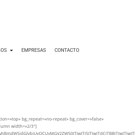
SOS
EMPRESAS
CONTACTO
tion=»top» bg_repeat=»no-repeat» bg_cover=»false»
lumn width=»2/3″]
BmdW5jdGlvbiUyOCUyMGV2ZW50JTIwJTI5JTIwJTdCJTBBJTIwJTIwJT