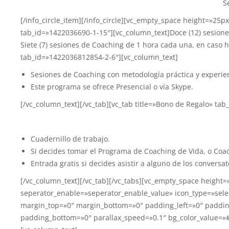
S
[/info_circle_item][/info_circle][vc_empty_space height=»25
tab_id=»1422036690-1-15″][vc_column_text]Doce (12) sesione
Siete (7) sesiones de Coaching de 1 hora cada una, en caso 
tab_id=»1422036812854-2-6″][vc_column_text]
Sesiones de Coaching con metodología práctica y experien
Este programa se ofrece Presencial o vía Skype.
[/vc_column_text][/vc_tab][vc_tab title=»Bono de Regalo» ta
Cuadernillo de trabajo.
Si decides tomar el Programa de Coaching de Vida, o Coa
Entrada gratis si decides asistir a alguno de los conver
[/vc_column_text][/vc_tab][/vc_tabs][vc_empty_space height
seperator_enable=»seperator_enable_value» icon_type=»select
margin_top=»0″ margin_bottom=»0″ padding_left=»0″ paddin
padding_bottom=»0″ parallax_speed=»0.1″ bg_color_value=»