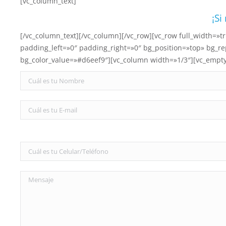
[vc_column_text]
¡Si
[/vc_column_text][/vc_column][/vc_row][vc_row full_width=»
padding_left=»0″ padding_right=»0″ bg_position=»top» bg_r
bg_color_value=»#d6eef9″][vc_column width=»1/3″][vc_empt