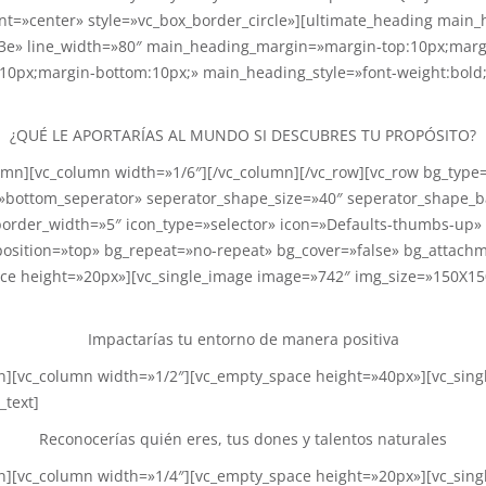
t=»center» style=»vc_box_border_circle»][ultimate_heading main_
cd3e» line_width=»80″ main_heading_margin=»margin-top:10px;mar
10px;margin-bottom:10px;» main_heading_style=»font-weight:bold;
¿QUÉ LE APORTARÍAS AL MUNDO SI DESCUBRES TU PROPÓSITO?
umn][vc_column width=»1/6″][/vc_column][/vc_row][vc_row bg_typ
=»bottom_seperator» seperator_shape_size=»40″ seperator_shape_
rder_width=»5″ icon_type=»selector» icon=»Defaults-thumbs-up» 
position=»top» bg_repeat=»no-repeat» bg_cover=»false» bg_attach
ce height=»20px»][vc_single_image image=»742″ img_size=»150X150
Impactarías tu entorno de manera positiva
mn][vc_column width=»1/2″][vc_empty_space height=»40px»][vc_sin
_text]
Reconocerías quién eres, tus dones y talentos naturales
mn][vc_column width=»1/4″][vc_empty_space height=»20px»][vc_sin