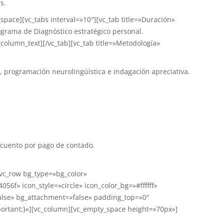
s.
space][vc_tabs interval=»10″][vc_tab title=»Duración»
grama de Diagnóstico estratégico personal.
column_text][/vc_tab][vc_tab title=»Metodología»
, programación neurolingüística e indagación apreciativa.
scuento por pago de contado.
[vc_row bg_type=»bg_color»
6f» icon_style=»circle» icon_color_bg=»#ffffff»
alse» bg_attachment=»false» padding_top=»0″
ortant;}»][vc_column][vc_empty_space height=»70px»]