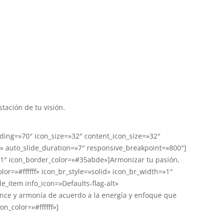
tación de tu visión.
ding=»70″ icon_size=»32″ content_icon_size=»32″
» auto_slide_duration=»7″ responsive_breakpoint=»800″]
h=»1″ icon_border_color=»#35abde»]Armonizar tu pasión,
lor=»#ffffff» icon_br_style=»solid» icon_br_width=»1″
e_item info_icon=»Defaults-flag-alt»
ance y armonía de acuerdo a la energía y enfoque que
on_color=»#ffffff»]