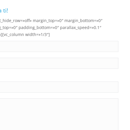
 ti!
ult_hide_row=»off» margin_top=»0″ margin_bottom=»0″
g_top=»0″ padding_bottom=»0″ parallax_speed=»0.1″
][vc_column width=»1/3″]