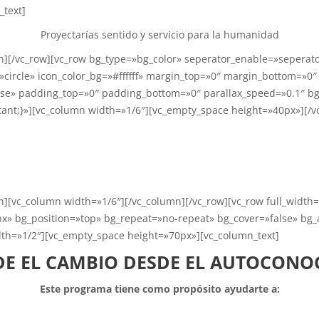
_text]
Proyectarías sentido y servicio para la humanidad
][/vc_row][vc_row bg_type=»bg_color» seperator_enable=»seperato
»circle» icon_color_bg=»#ffffff» margin_top=»0″ margin_bottom=»0″
lse» padding_top=»0″ padding_bottom=»0″ parallax_speed=»0.1″ b
ant;}»][vc_column width=»1/6″][vc_empty_space height=»40px»][/
COACHING EN PROPÓSITO DE VIDA
fundo es rediseñar tu vida personal, profesional y 
n][vc_column width=»1/6″][/vc_column][/vc_row][vc_row full_width
x» bg_position=»top» bg_repeat=»no-repeat» bg_cover=»false» bg
idth=»1/2″][vc_empty_space height=»70px»][vc_column_text]
E EL CAMBIO DESDE EL AUTOCONO
Este programa tiene como propósito ayudarte a: