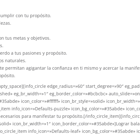
cumplir con tu propósito.
lezas.
on tus metas y objetivos.
s.
erdo a tus pasiones y propósito.
os naturales.
e permitan agigantar la confianza en ti mismo y acercar la manifes
opósito.
pty_space][info_circle edge_radius=»60″ start_degree=»90″ eg_pad
dashed» eg_br_width=»1″ eg_border_color=»#bcbcbc» auto_slide=»on
»#35abde» icon_color=»#ffffff» icon_br_style=»solid» icon_br_widt
le_item info_icon=»Defaults-puzzle» icon_bg_color=»#35abde» icon_co
esarios para manifestar tu propósito.[/info_circle_item][info_circl
=»solid» icon_br_width=»1″ icon_border_color=»#35abde»]Lograr bal
nfo_circle_item info_icon=»Defaults-leaf» icon_bg_color=»#35abde» ic