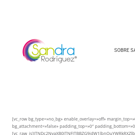
SOBRE S
[vc_row bg_type=»no_bg» enable_overlay=»off» margin_top=»
bg_attachment=»false» padding_top=»0″ padding_bottom=»0″
[vc_raw_js]JTNDc2NyaXB0JTNFJTBBZG9jdW1lbnQuYWRkRXZ