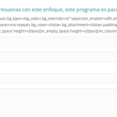
 resuenas con este enfoque, este programa es para
true» bg_type=»bg_color» bg_override=»0″ seperator_enable=»off» 
epeat=»no-repeat» bg_cover=»false» bg_attachment=»false» paddin
y_space height=»20px»][vc_empty_space height=»20px»][/vc_column