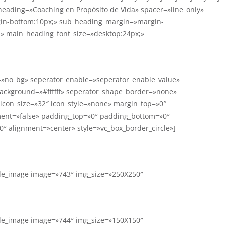
heading=»Coaching en Propósito de Vida» spacer=»line_only»
gin-bottom:10px;» sub_heading_margin=»margin-
» main_heading_font_size=»desktop:24px;»
e=»no_bg» seperator_enable=»seperator_enable_value»
background=»#ffffff» seperator_shape_border=»none»
icon_size=»32″ icon_style=»none» margin_top=»0″
ment=»false» padding_top=»0″ padding_bottom=»0″
″ alignment=»center» style=»vc_box_border_circle»]
gle_image image=»743″ img_size=»250X250″
gle_image image=»744″ img_size=»150X150″