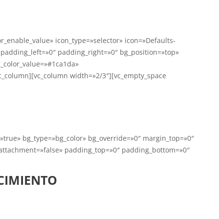
r_enable_value» icon_type=»selector» icon=»Defaults-
 padding_left=»0″ padding_right=»0″ bg_position=»top»
g_color_value=»#1ca1da»
vc_column][vc_column width=»2/3″][vc_empty_space
alinearlas con tu verdadero propósito.
=»true» bg_type=»bg_color» bg_override=»0″ margin_top=»0″
_attachment=»false» padding_top=»0″ padding_bottom=»0″
CIMIENTO