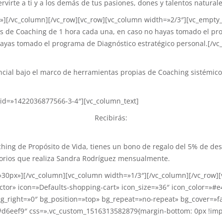
ervirte a ti y a los demás de tus pasiones, dones y talentos naturale
px»][/vc_column][/vc_row][vc_row][vc_column width=»2/3″][vc_empty_
s de Coaching de 1 hora cada una, en caso no hayas tomado el pro
hayas tomado el programa de Diagnóstico estratégico personal.[/vc_
cial bajo el marco de herramientas propias de Coaching sistémico
b_id=»1422036877566-3-4″][vc_column_text]
Recibirás:
ching de Propósito de Vida, tienes un bono de regalo del 5% de de
satorios que realiza Sandra Rodríguez mensualmente.
=»30px»][/vc_column][vc_column width=»1/3″][/vc_column][/vc_row]
or» icon=»Defaults-shopping-cart» icon_size=»36″ icon_color=»#e405
g_right=»0″ bg_position=»top» bg_repeat=»no-repeat» bg_cover=»f
#d6eef9″ css=».vc_custom_1516313582879{margin-bottom: 0px !imp