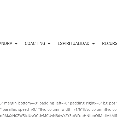
ANDRA
COACHING
ESPIRITUALIDAD
RECUR
0″ margin_bottom=»0″ padding_left=»0″ padding_right=»0″ bg_posi
 parallax_speed=»0.1″][vc_column width=»1/6″][/vc_column][vc_co
lbnRMaXN0ZW5lciUyOCUyMCUyN3dwY2Y3bWFpbHNlbnQlMjclMkMlMj