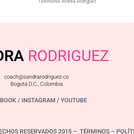
Testimonio Andrea Rodriguez
DRA
RODRIGUEZ
coach@sandrarodriguez.co
Bogotá D.C., Colombia
EBOOK
/
INSTAGRAM
/
YOUTUBE
ECHOS RESERVADOS 2015 – TÉRMINOS –
POLÍT