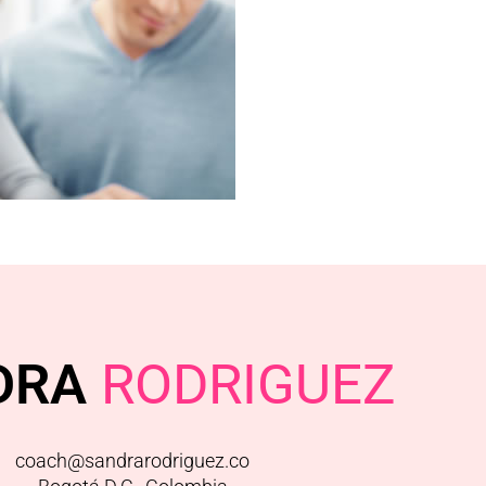
DRA
RODRIGUEZ
coach@sandrarodriguez.co