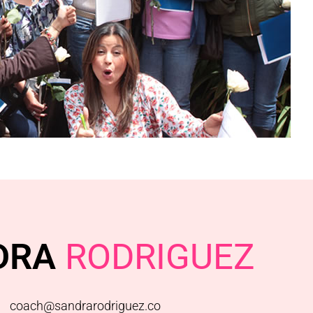
DRA
RODRIGUEZ
coach@sandrarodriguez.co