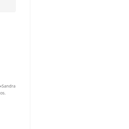
 «Sandra
os.