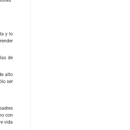
ciones
ta y lo
prender
las de
de alto
ólo ser
 padres
no con
re vida