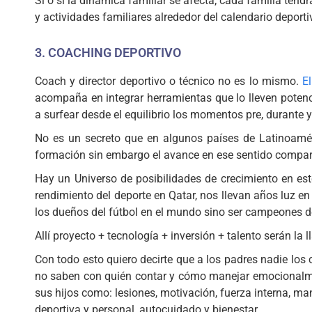
Si o si la dinámica familiar se afecta; cada familia ten
y actividades familiares alrededor del calendario deporti
3. COACHING DEPORTIVO
Coach y director deportivo o técnico no es lo mismo.
E
acompaña en integrar herramientas que lo lleven potenc
a surfear desde el equilibrio los momentos pre, durante 
No es un secreto que en algunos países de Latinoamér
formación sin embargo el avance en ese sentido compara
Hay un Universo de posibilidades de crecimiento en est
rendimiento del deporte en Qatar, nos llevan años luz en
los dueños del fútbol en el mundo sino ser campeones de
Allí proyecto + tecnología + inversión + talento serán l
Con todo esto quiero decirte que a los padres nadie lo
no saben con quién contar y cómo manejar emocionalme
sus hijos como: lesiones, motivación, fuerza interna, man
deportiva y personal, autocuidado y bienestar.