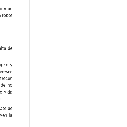
 o más
n robot
lta de
gers y
ereses
ofrecen
 de no
de vida
a.
rate de
ven la