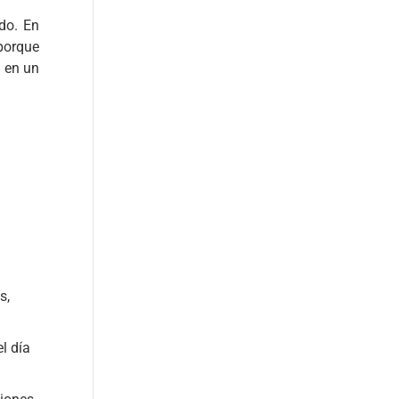
do. En
porque
n en un
s,
l día