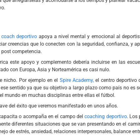
drá que arreglárselas y acomodarse a los tiempos y planear vaca
vo.
l coach deportivo
apoya a nivel mental y emocional al deportis
iar creencias que lo conecten con la seguridad, confianza, y a
y post competencia.
ica este apoyo y complemento debería incluirse en las escue
do con Europa, Asia y Norteamérica es casi nulo.
e nicho. Por ejemplo en el
Spire Academy,
el centro deportivo 
 ese sentido ya que su objetivo a largo plazo como país no es s
l mundo en muchas disciplinas entre ellas el fútbol.
a llave del éxito que veremos manifestado en unos años.
s capacita o acompaña en el campo del
coaching deportivo
. Los
nte diferentes situaciones que se van presentando en el cami
ejo de estrés, ansiedad, relaciones interpersonales, balance ent