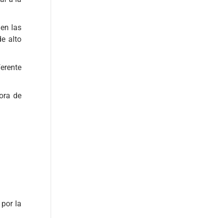
en las
de alto
ferente
ora de
 por la