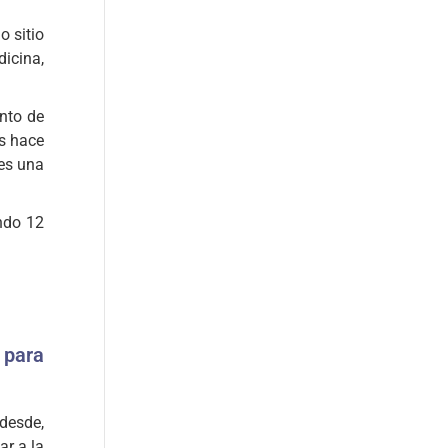
o sitio
dicina,
nto de
es hace
 es una
ando 12
 para
desde,
ar a la