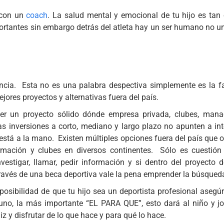
 con un
coach
. La salud mental y emocional de tu hijo es tan
mportantes sin embargo detrás del atleta hay un ser humano no u
ncia. Esta no es una palabra despectiva simplemente es la fa
jores proyectos y alternativas fuera del país.
ener un proyecto sólido dónde empresa privada, clubes, mana
 inversiones a corto, mediano y largo plazo no apunten a int
 está a la mano. Existen múltiples opciones fuera del país que 
ormación y clubes en diversos continentes. Sólo es cuestión
nvestigar, llamar, pedir información y si dentro del proyecto 
a través de una beca deportiva vale la pena emprender la búsqued
 posibilidad de que tu hijo sea un deportista profesional asegú
 uno, la más importante “EL PARA QUE”, esto dará al niño y jo
liz y disfrutar de lo que hace y para qué lo hace.