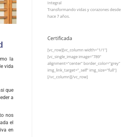
Integral
Transformando vidas y corazones desde
hace 7 años.
Certificada
d
[vc_row][vc_column width="1/1"]
[vc_single_image image="789"
omo la
alignment="center" border_color="grey"
de vida
img_link_target="_self" img_size="full"]
[/vc_column][/vc_row]
si que
ceder a
to nos
uada el
tiva en