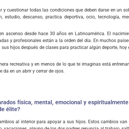
 y cuestionar todas las condiciones que deben darse en un sol
n, estudio, descanso, practica deportiva, ocio, tecnología, me
ne en ascenso desde hace 30 años en Latinoamérica. El nacimie
das y profesionales están a la orden del día. En muchos país
sus hijos después de clases para practicar algún deporte, hoy
manera recreativa y en menos de lo que te imaginas está entren
da en un abrir y cerrar de ojos.
arados física, mental, emocional y espiritualmente
de élite?
bios al interior para apoyar a sus hijos. Estos cambios van 
, vacaciones, alguno de los dos padres renuncia al trabajo, salt