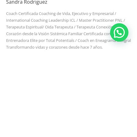
Sandra Rodriguez
Coach Certificada Coaching de Vida, Ejecutivo y Empresarial /
International Coaching Leadership ICL / Master Practitioner PNL /
Terapeuta Espiritual/ Oida Terapeuta / Terapeuta Conexión al
Corazón desde la Visión Sistémica Familiar Certificada como
Entrenadora Elite por Total Potentials / Coach en Eneagrama Integral
Transformando vidas y corazones desde hace 7 años.
Certificada
[vc_row][vc_column width="1/1"][vc_single_image image="789"
alignment="center" border_color="grey" img_link_target="_self"
img_size="full"][/vc_column][/vc_row]