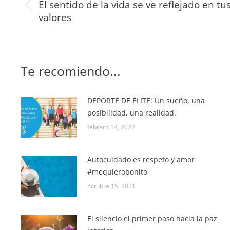
El sentido de la vida se ve reflejado en tu
valores
Te recomiendo...
DEPORTE DE ÉLITE: Un sueño, una
posibilidad, una realidad.
febrero 14, 2022
Autocuidado es respeto y amor
#mequierobonito
octubre 15, 2021
El silencio el primer paso hacia la paz