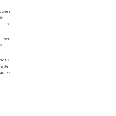
quiere
te
 o más
enamente
n.
 de tu
ra de
ad las