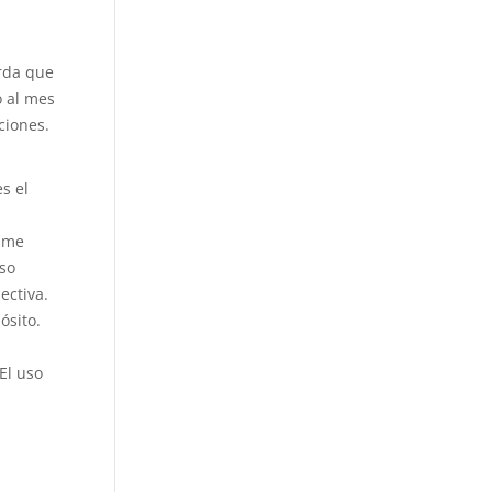
erda que
o al mes
ciones.
s el
r me
eso
ectiva.
ósito.
El uso