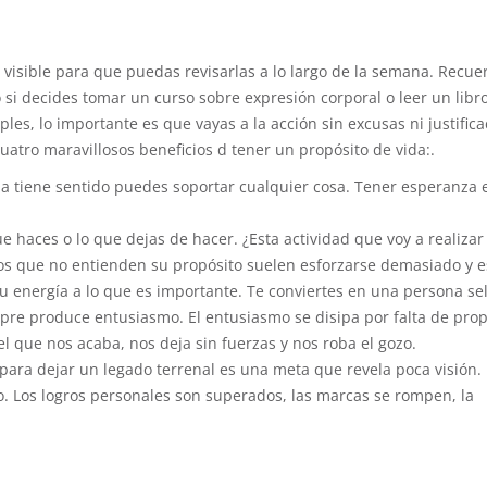
r visible para que puedas revisarlas a lo largo de la semana. Recu
si decides tomar un curso sobre expresión corporal o leer un libr
les, lo importante es que vayas a la acción sin excusas ni justifica
atro maravillosos beneficios d tener un propósito de vida:.
da tiene sentido puedes soportar cualquier cosa. Tener esperanza e
que haces o lo que dejas de hacer. ¿Esta actividad que voy a realiza
Los que no entienden su propósito suelen esforzarse demasiado y 
 tu energía a lo que es importante. Te conviertes en una persona sel
mpre produce entusiasmo. El entusiasmo se disipa por falta de prop
, el que nos acaba, nos deja sin fuerzas y nos roba el gozo.
r para dejar un legado terrenal es una meta que revela poca visión. 
. Los logros personales son superados, las marcas se rompen, la