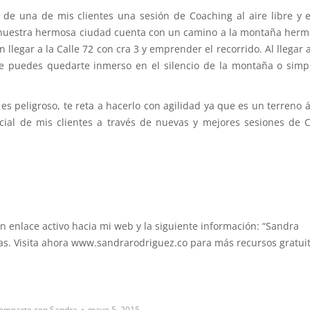
a de una de mis clientes una sesión de Coaching al aire libre y 
á, nuestra hermosa ciudad cuenta con un camino a la montaña herm
llegar a la Calle 72 con cra 3 y emprender el recorrido. Al llegar 
e puedes quedarte inmerso en el silencio de la montaña o sim
 es peligroso, te reta a hacerlo con agilidad ya que es un terreno 
ncial de mis clientes a través de nuevas y mejores sesiones de 
n enlace activo hacia mi web y la siguiente información: “Sandra
as. Visita ahora www.sandrarodriguez.co para más recursos gratuit
omparte con Sandra
mayo 5, 2015