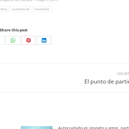
ching
experiencial
naturaleza
Share this post
SIGUIE
El punto de part
Autocuidado es respeto y amor, part