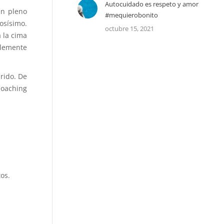
Autocuidado es respeto y amor
en pleno
#mequierobonito
osísimo.
octubre 15, 2021
a la cima
plemente
árido. De
Coaching
os.