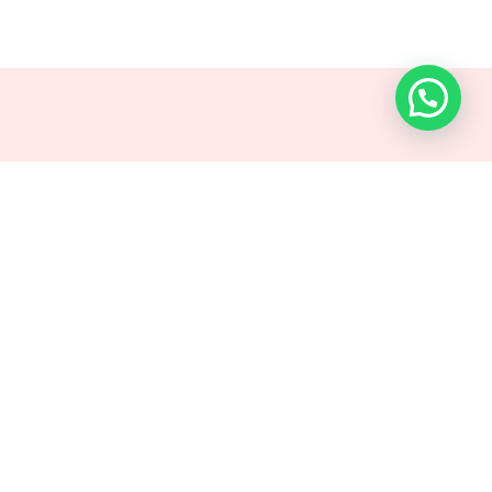
SANDRA
RODRIGUEZ
coach@sandrarodriguez.co
Bogotá D.C., Colombia
FACEBOOK
/
INSTAGRAM
/
YOUTUBE
SANDRA RODRÍGUEZ© – TODOS LOS